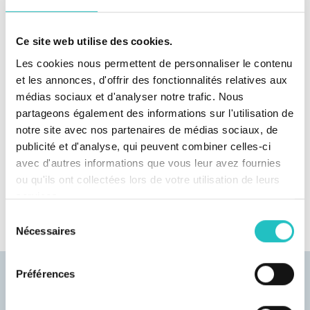
Qu'est-ce qu'un système de lancement
d'alerte - et à quelles exigences doit-il
répondre ?
Ce site web utilise des cookies.
Les cookies nous permettent de personnaliser le contenu
Qu'est-ce que la loi allemande sur la
et les annonces, d'offrir des fonctionnalités relatives aux
protection des lanceurs d'alerte
médias sociaux et d'analyser notre trafic. Nous
(HinSchG) ?
partageons également des informations sur l'utilisation de
notre site avec nos partenaires de médias sociaux, de
publicité et d'analyse, qui peuvent combiner celles-ci
Quels types de signalements sont
avec d'autres informations que vous leur avez fournies
couverts par la loi allemande sur la
ou qu'ils ont collectées lors de votre utilisation de leurs
protection des lanceurs d'alerte
services.
(HinSchG) ?
Sélection
Nécessaires
du
consentement
Préférences
Contactez nos experts