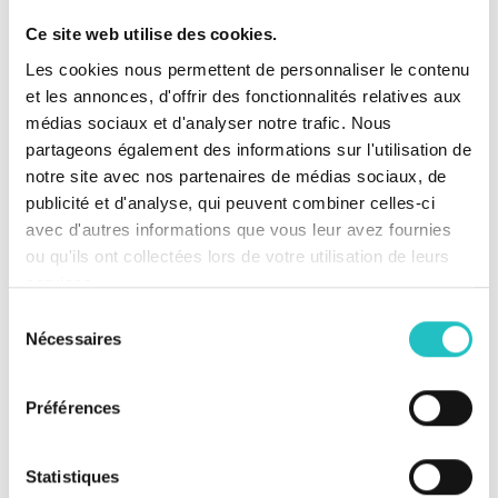
Ce site web utilise des cookies.
2-in-1-Ticket: Zwei Tage, ein Preis
Les cookies nous permettent de personnaliser le contenu
499,-
€ zzgl. gesetzl. MwSt.
et les annonces, d'offrir des fonctionnalités relatives aux
alle weiteren Teilnehmenden desselben Unternehmens:
399,-
médias sociaux et d'analyser notre trafic. Nous
€ zzgl. gesetzl. MwSt.
partageons également des informations sur l'utilisation de
notre site avec nos partenaires de médias sociaux, de
Anmeldeschluss: 09. Oktober 2026
publicité et d'analyse, qui peuvent combiner celles-ci
avec d'autres informations que vous leur avez fournies
ou qu'ils ont collectées lors de votre utilisation de leurs
services.
Inscription
Sélection
Nécessaires
du
consentement
Vers l'inscription
Préférences
Bitte beachten Sie:
Statistiques