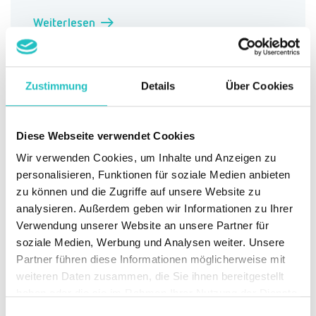
Weiterlesen →
Zustimmung
Details
Über Cookies
Diese Webseite verwendet Cookies
Wir verwenden Cookies, um Inhalte und Anzeigen zu
Informationssicherheit (ISMS)
personalisieren, Funktionen für soziale Medien anbieten
zu können und die Zugriffe auf unsere Website zu
Managen Sie die Informationssicherheit in Ihrem
analysieren. Außerdem geben wir Informationen zu Ihrer
Unternehmen und halten Sie Ihre Schutzziele
Verwendung unserer Website an unsere Partner für
soziale Medien, Werbung und Analysen weiter. Unsere
aufrecht.
Partner führen diese Informationen möglicherweise mit
Weiterlesen →
weiteren Daten zusammen, die Sie ihnen bereitgestellt
haben oder die sie im Rahmen Ihrer Nutzung der Dienste
gesammelt haben.
Einwilligungsauswahl