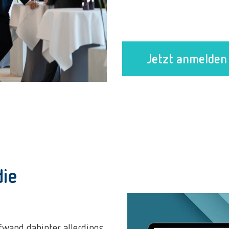
Jetzt anmelden 
die
ufwand dahinter allerdings