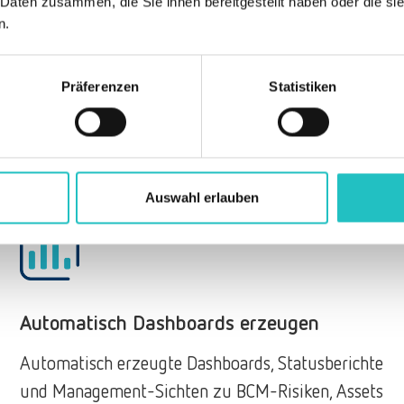
 Daten zusammen, die Sie ihnen bereitgestellt haben oder die s
kritischer Geschäftsbereiche​
n.
Präferenzen
Statistiken
Auswahl erlauben
Automatisch Dashboards erzeugen
Automatisch erzeugte Dashboards, Statusberichte
und Management-Sichten zu BCM-Risiken, Assets