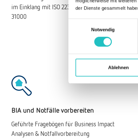
möglicherweise mit weiteren
im Einklang mit ISO 22301, BSI 200-4 und ISO
der Dienste gesammelt habe
31000
Einwilligungsauswahl
Notwendig
Ablehnen
BIA und Notfälle vorbereiten
Geführte Fragebögen für Business Impact
Analysen & Notfallvorbereitung​